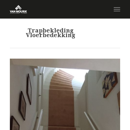
Trapbekleding
Vloerbedekking