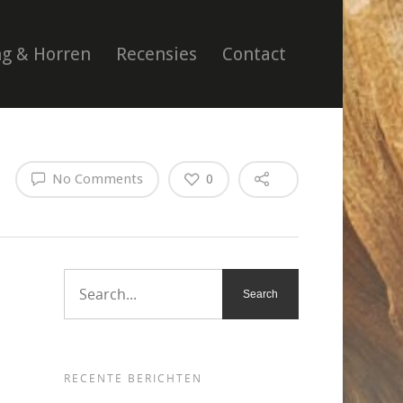
g & Horren
Recensies
Contact
No Comments
0
RECENTE BERICHTEN