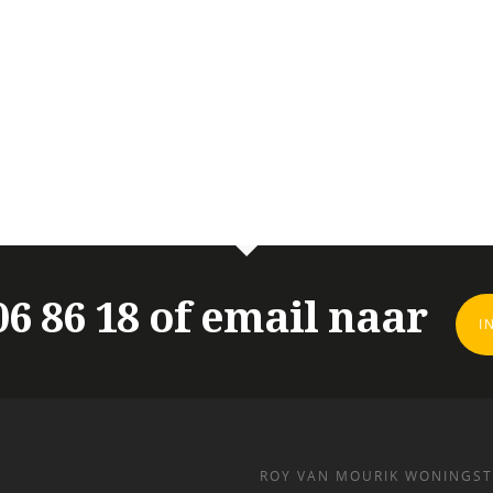
 06 86 18 of email naar
I
ROY VAN MOURIK WONINGST