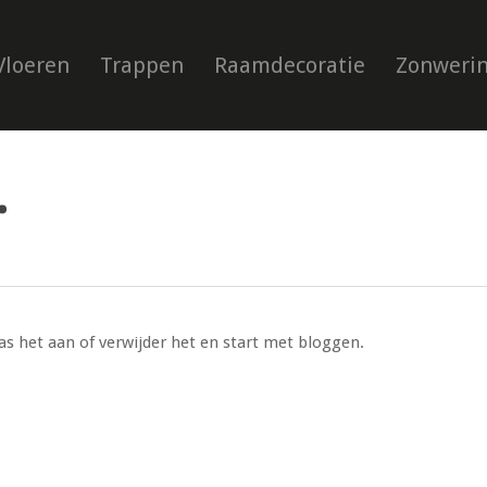
Vloeren
Trappen
Raamdecoratie
Zonwerin
.
Pas het aan of verwijder het en start met bloggen.