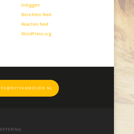
Inloggen
Berichten feed
Reacties feed
WordPress.org
NFO@ROYVANMOURIK.NL
OFFERING